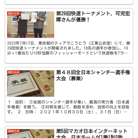
第29回快速トーナメント、可児宏
国内大会
暉さんが優勝！
2023年7月17日、東京都のティアラこうとう（江東公会堂）にて、第
29回快速トーナメントが開催されました。18名の選手が参加し、10
分＋1着当たり10秒加算のフィッシャーモードという快速戦を7ラウ
ンド行った結果、可児宏暉さんが優勝しました！
第４８回全日本シャンチー選手権
国内大会
大会（募集）
１ 目的： ①全国のシャンチー選手が集い、最高の実力者（日本選
手権者）を競う。 ②対局を通じて、親睦を深め、技術の向上を目指
す。 ２ 日時： ２０２１年１０月３０日（土）、３１日（日）
３ 会場： 品川きゅりあん（品川区...
第5回マカオ日本インターネット
国際大会
大会、日本チームが1勝1和3敗