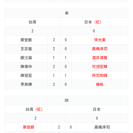
4R
台湾
日本
（紅）
2
0
蔡安爵
2
0
徐光亜
王正鎧
2
0
高橋淳司
謝汶諭
1
1
酒井清隆
陳靖中
2
0
可児宏暉
陳冠宏
1
1
所司和晴
李其樺
2
0
楊帆
5R
台湾
（紅）
日本
2
0
蔡安爵
2
0
高橋淳司