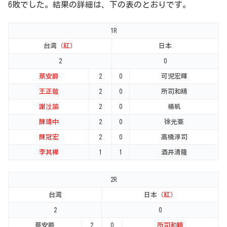
6敗でした。結果の詳細は、下の表のとおりです。
1R
台湾
（紅）
日本
2
0
蔡安爵
2
0
可児宏暉
王正鎧
2
0
所司和晴
謝汶諭
2
0
楊帆
陳靖中
2
0
徐光亜
陳冠宏
2
0
高橋淳司
李其樺
1
1
酒井清隆
2R
台湾
日本
（紅）
2
0
蔡安爵
2
0
所司和晴