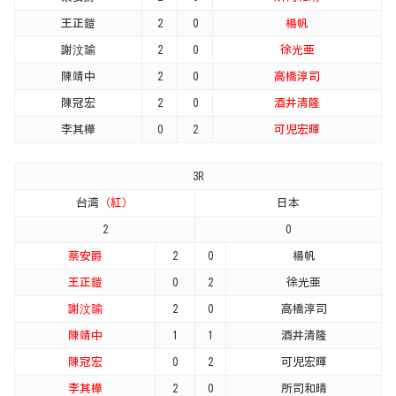
王正鎧
2
0
楊帆
謝汶諭
2
0
徐光亜
陳靖中
2
0
高橋淳司
陳冠宏
2
0
酒井清隆
李其樺
0
2
可児宏暉
3R
台湾
（紅）
日本
2
0
蔡安爵
2
0
楊帆
王正鎧
0
2
徐光亜
謝汶諭
2
0
高橋淳司
陳靖中
1
1
酒井清隆
陳冠宏
0
2
可児宏暉
李其樺
2
0
所司和晴