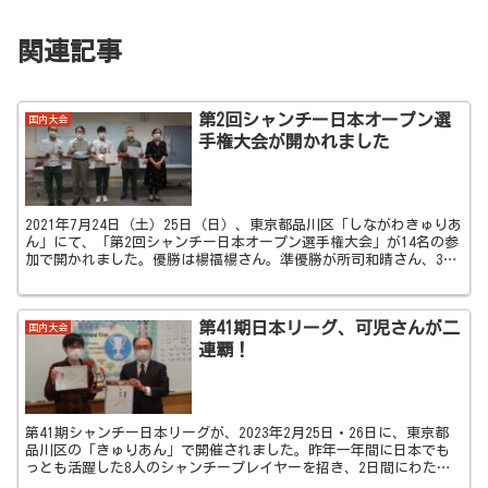
関連記事
第2回シャンチー日本オープン選
国内大会
手権大会が開かれました
2021年7月24日（土）25日（日）、東京都品川区「しながわきゅりあ
ん」にて、「第2回シャンチー日本オープン選手権大会」が14名の参
加で開かれました。優勝は楊福楊さん。準優勝が所司和晴さん、3位
がチャン・バオ・ジャンさん、4位が柴崎岩虎さ...
第41期日本リーグ、可児さんが二
国内大会
連覇！
第41期シャンチー日本リーグが、2023年2月25日・26日に、東京都
品川区の「きゅりあん」で開催されました。昨年一年間に日本でも
っとも活躍した8人のシャンチープレイヤーを招き、2日間にわたり
総当たりリーグ戦を行いました。