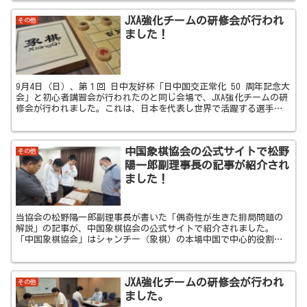
JXA強化チームの研修会が行われ
その他
ました！
9月4日（日）、第１回 日中友好杯「日中国交正常化 50 周年記念大
会」と初心者講習会が行われたのと同じ会場で、JXA強化チームの研
修会が行われました。これは、日本を代表し世界で活躍する選手の
育成を目標とするJXA強化チームのメンバーの技術...
中国象棋協会の公式サイトで松野
その他
陽一郎副理事長の記事が紹介され
ました！
当協会の松野陽一郎副理事長が書いた「偶奇性が生きた排局問題の
解説」の記事が、中国象棋協会の公式サイトで紹介されました。
「中国象棋協会」はシャンチー（象棋）の本場中国で中心的役割を
担う組織であり、日本人の記事が紹介されたことは歴史的な偉業で
す。
JXA強化チームの研修会が行われ
その他
ました。