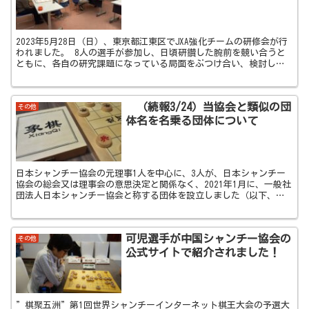
2023年5月28日（日）、東京都江東区でJXA強化チームの研修会が行
われました。 8人の選手が参加し、日頃研鑽した腕前を競い合うと
ともに、各自の研究課題になっている局面をぶつけ合い、検討しま
した。 今年開催される予定の国際大会...
（続報3/24）当協会と類似の団
その他
体名を名乗る団体について
日本シャンチー協会の元理事1人を中心に、3人が、日本シャンチー
協会の総会又は理事会の意思決定と関係なく、2021年1月に、一般社
団法人日本シャンチー協会と称する団体を設立しました（以下、
「本件一般社団法人」といいます。）。 しかしなが...
可児選手が中国シャンチー協会の
その他
公式サイトで紹介されました！
”棋聚五洲”第1回世界シャンチーインターネット棋王大会の予選大