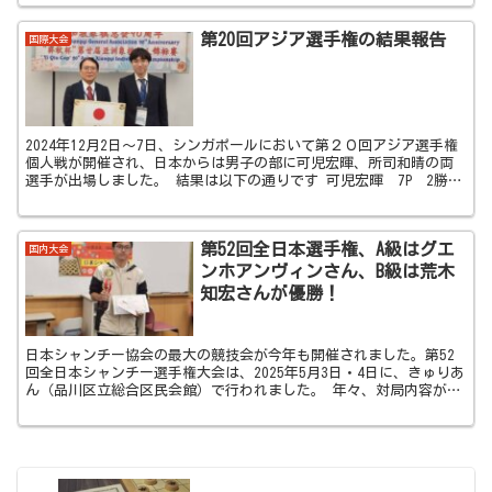
第20回アジア選手権の結果報告
国際大会
2024年12月2日～7日、シンガポールにおいて第２０回アジア選手権
個人戦が開催され、日本からは男子の部に可児宏暉、所司和晴の両
選手が出場しました。 結果は以下の通りです 可児宏暉 7P 2勝2
敗3和 18位 所司...
第52回全日本選手権、A級はグエ
国内大会
ンホアンヴィンさん、B級は荒木
知宏さんが優勝！
日本シャンチー協会の最大の競技会が今年も開催されました。第52
回全日本シャンチー選手権大会は、2025年5月3日・4日に、きゅりあ
ん（品川区立総合区民会館）で行われました。 年々、対局内容がど
んどん向上しているこの競技会、本年...