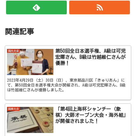
関連記事
第50回全日本選手権、A級は可児
国内大会
宏暉さん、B級は竹越維仁さんが
優勝！
2023年4月29日（土）30日（日）、東京都品川区「きゅりあん」に
て、第50回全日本選手権大会が開催され、A級は可児宏暉さん、B級
は竹越維仁さんが優勝しました。
「第4回上海杯シャンチー（象
国際大会
棋）大師オープン大会・海外組」
が開催されました！