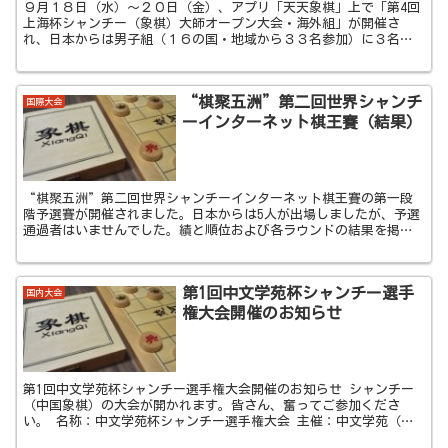
９月１８日（水）～２０日（金）、アプリ「天天象棋」上で「第4回
上海杯シャンチー（象棋）大師オープン大会・海外組」が開催さ
れ、日本からは男子組（１６の国・地域から３３名参加）に３名の
選手が出場しました。 結果は下記の通り 可児宏暉...
“棋聚五洲”第二回世界シャンチ
国際大会
ーインターネット棋王賽（結果）
“棋聚五洲”第二回世界シャンチーインターネット棋王賽の第一段
階予選賽が開催されました。日本からは5人が出場しましたが、予選
通過者はいませんでした。績と順位および各ラウンドの結果を掲載
しています。
第1回中文学苑杯シャンチー選手
国内大会
権大会開催のお知らせ
第1回中文学苑杯シャンチー選手権大会開催のお知らせ シャンチー
（中国象棋）の大会が開かれます。皆さん、奮ってご参加くださ
い。 名称：中文学苑杯シャンチー選手権大会 主催：中文学苑（神
奈川県平塚市） 協力：日本シャンチ...