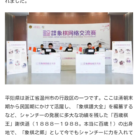
れました。
平阳県は浙江省温州市の行政区の一つです。ここは清朝末
期から民国期にかけて活躍し、「象棋譜大全」を編纂する
など、シャンチーの発展に多大な功績を残した「百歳棋
王」謝侠遜（１８８８―１９８８。本当に百歳！）の出身
地で、「象棋之郷」として今でもシャンチーに力を入れて